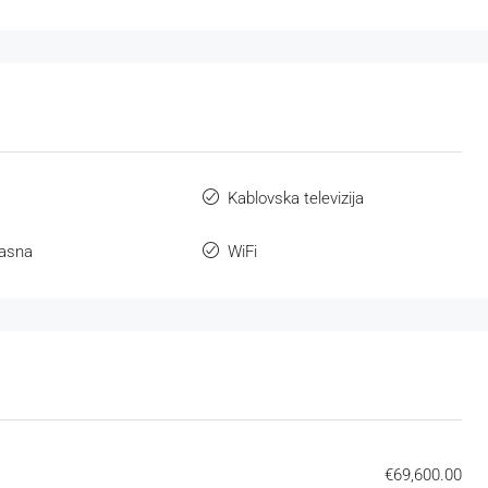
Kablovska televizija
lasna
WiFi
€69,600.00