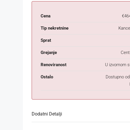
Cena
€46
Tip nekretnine
Kancel
Sprat
Grejanje
Cent
Renoviranost
U izvornom s
Ostalo
Dostupno od
Dodatni Detalji