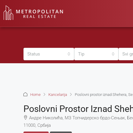
Status
Tip
Svi g
Home
Kancelarija
Poslovni prostor iznad Shehera, Se
Poslovni Prostor Iznad Sheh
Андре Николића, МЗ Топчидерско брдо-Сењак, Беог
11000, Србија