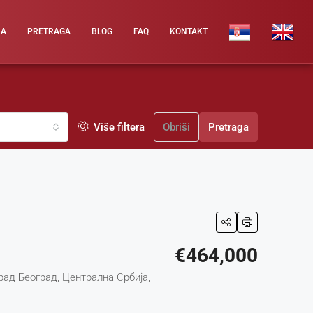
JA
PRETRAGA
BLOG
FAQ
KONTAKT
Više filtera
Obriši
Pretraga
€464,000
рад Београд, Централна Србија,