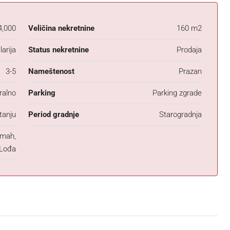
4,000
Veličina nekretnine
160 m2
arija
Status nekretnine
Prodaja
3-5
Nameštenost
Prazan
ralno
Parking
Parking zgrade
tanju
Period gradnje
Starogradnja
mah,
Lođa