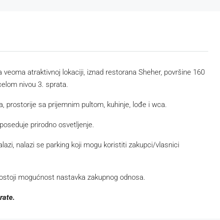
veoma atraktivnoj lokaciji, iznad restorana Sheher, površine 160
celom nivou 3. sprata.
a, prostorije sa prijemnim pultom, kuhinje, lođe i wca.
poseduje prirodno osvetljenje.
azi, nalazi se parking koji mogu koristiti zakupci/vlasnici
postoji mogućnost nastavka zakupnog odnosa.
rate.