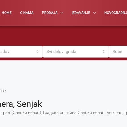
HOME
O NAMA
PRODAJA
IZDAVANJE
NOVOGRADN
radovi
Svi delovi grada
Sobe
njak
era, Senjak
рад (Савски венац), Градска општина Савски венац, Београд, Г