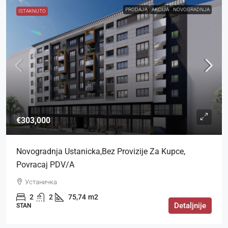
PRODAJA
AKCIJA
NOVOGRADNJA
ISTAKNUTO
€303,000
Novogradnja Ustanicka,bez Provizije Za Kupce,
Povracaj PDV/a
Устаничка
2
2
75,74
m2
Detaljnije
STAN