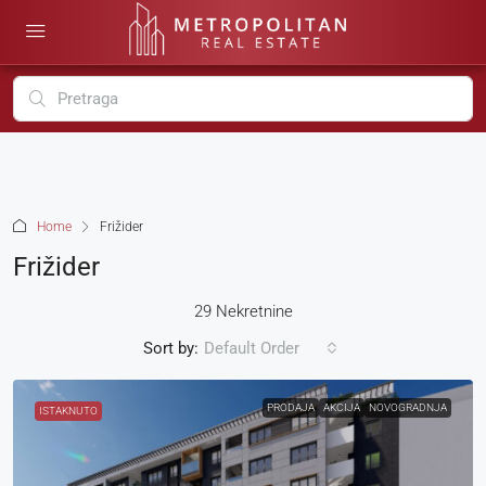
Home
Frižider
Frižider
29 Nekretnine
Sort by:
Default Order
PRODAJA
AKCIJA
NOVOGRADNJA
ISTAKNUTO