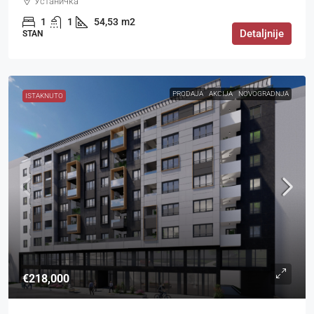
Устаничка
1
1
54,53
m2
Detaljnije
STAN
PRODAJA
AKCIJA
NOVOGRADNJA
ISTAKNUTO
€218,000