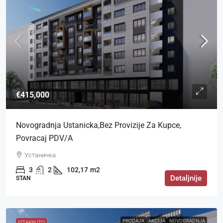
€415,000
Novogradnja Ustanicka,bez Provizije Za Kupce,
Povracaj PDV/a
Устаничка
3
2
102,17
m2
Detaljnije
STAN
PRODAJA
AKCIJA
NOVOGRADNJA
ISTAKNUTO