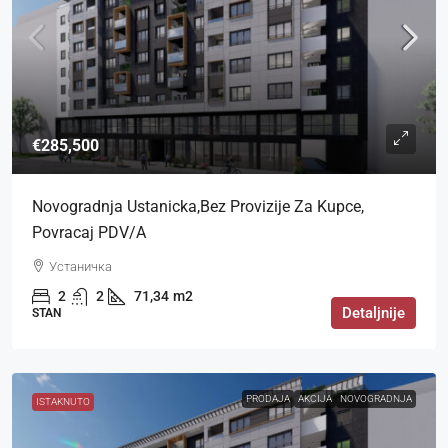
€285,500
Novogradnja Ustanicka,bez Provizije Za Kupce,
Povracaj PDV/a
Устаничка
2
2
71,34
m2
Detaljnije
STAN
PRODAJA
AKCIJA
NOVOGRADNJA
ISTAKNUTO