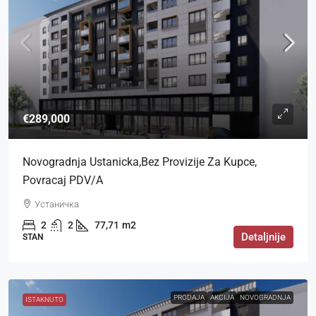
€289,000
Novogradnja Ustanicka,bez Provizije Za Kupce,
Povracaj PDV/a
Устаничка
2
2
77,71
m2
Detaljnije
STAN
PRODAJA
AKCIJA
NOVOGRADNJA
ISTAKNUTO