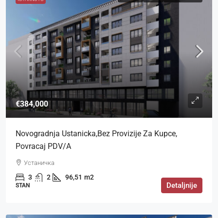
€384,000
Novogradnja Ustanicka,bez Provizije Za Kupce,
Povracaj PDV/a
Устаничка
3
2
96,51
m2
Detaljnije
STAN