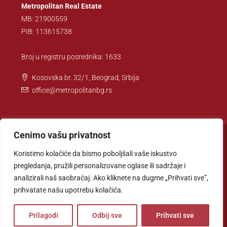
Metropolitan Real Estate
MB: 21900559
PIB: 113615738
Broj u registru posrednika: 1633
Kosovska br. 32/1, Beograd, Srbija
office@metropolitanbg.rs
Cenimo vašu privatnost
Koristimo kolačiće da bismo poboljšali vaše iskustvo
pregledanja, pružili personalizovane oglase ili sadržaje i
© Metropolitan Real Estate
analizirali naš saobraćaj. Ako kliknete na dugme „Prihvati sve”,
prihvatate našu upotrebu kolačića.
Prilagodi
Odbij sve
Prihvati sve