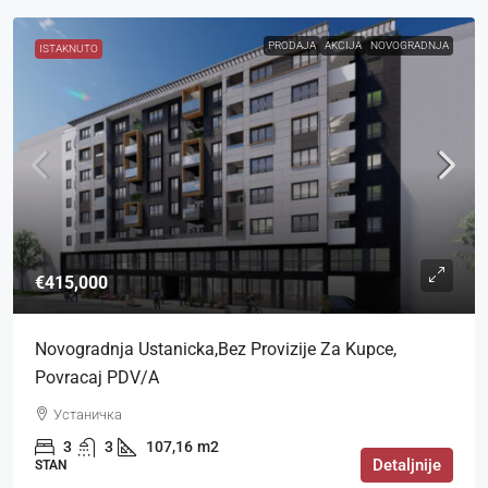
PRODAJA
AKCIJA
NOVOGRADNJA
ISTAKNUTO
€415,000
Novogradnja Ustanicka,bez Provizije Za Kupce,
Povracaj PDV/a
Устаничка
3
3
107,16
m2
Detaljnije
STAN