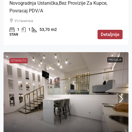
Novogradnja Ustanička,bez Provizije Za Kupce,
Povracaj PDV/a
Устаничка
1
1
53,70
m2
Detaljnije
STAN
PRODAJA
ISTAKNUTO