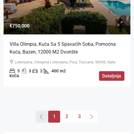
€750,000
Villa Olimpia, Kuća Sa 5 Spavaćih Soba, Pomoćna
Kuća, Bazen, 12000 M2 Dvorište
Lorenzana, Crespina Lorenzana, Pisa, Toscana, 56043, Italia
5
3
2
400
m2
Detaljnije
KUĆA
1
2
3