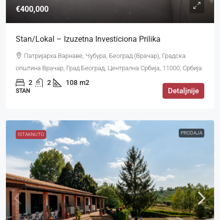
€400,000
Stan/Lokal – Izuzetna Investiciona Prilika
Патријарха Варнаве, Чубура, Београд (Врачар), Градска
општина Врачар, Град Београд, Централна Србија, 11000, Србија
2
2
108
m2
Detaljnije
STAN
PRODAJA
ISTAKNUTO