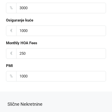
%
Osiguranje kuće
€
Monthly HOA Fees
€
PMI
%
Slične Nekretnine