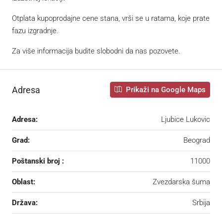
Otplata kupoprodajne cene stana, vrši se u ratama, koje prate
fazu izgradnje.
Za više informacija budite slobodni da nas pozovete.
Adresa
Prikaži na Google Maps
Adresa:
Ljubice Lukovic
Grad:
Beograd
Poštanski broj :
11000
Oblast:
Zvezdarska šuma
Država:
Srbija