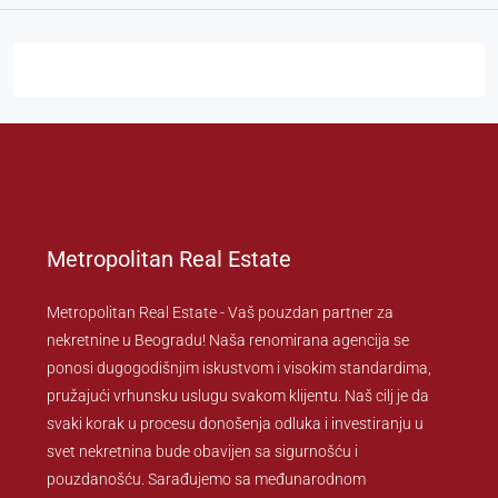
Metropolitan Real Estate
Metropolitan Real Estate - Vaš pouzdan partner za
nekretnine u Beogradu! Naša renomirana agencija se
ponosi dugogodišnjim iskustvom i visokim standardima,
pružajući vrhunsku uslugu svakom klijentu. Naš cilj je da
svaki korak u procesu donošenja odluka i investiranju u
svet nekretnina bude obavijen sa sigurnošću i
pouzdanošću. Sarađujemo sa međunarodnom