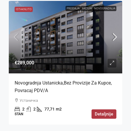
PRODAJA
AKCIJA
NOVOGRADNJA
ISTAKNUTO
€289,000
Novogradnja Ustanicka,bez Provizije Za Kupce,
Povracaj PDV/a
Устаничка
2
2
77,71
m2
Detaljnije
STAN