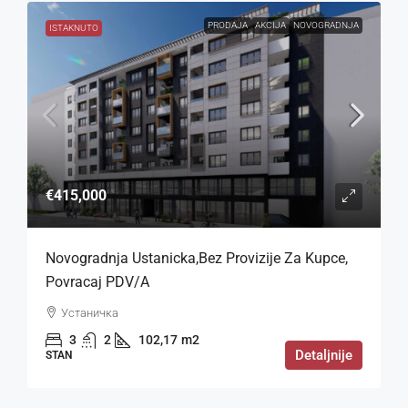
PRODAJA
AKCIJA
NOVOGRADNJA
ISTAKNUTO
€415,000
Novogradnja Ustanicka,bez Provizije Za Kupce,
Povracaj PDV/a
Устаничка
3
2
102,17
m2
Detaljnije
STAN