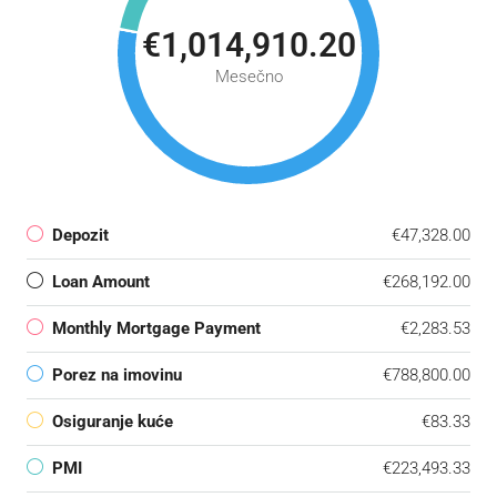
€1,014,910.20
Mesečno
Depozit
€47,328.00
Loan Amount
€268,192.00
Monthly Mortgage Payment
€2,283.53
Porez na imovinu
€788,800.00
Osiguranje kuće
€83.33
PMI
€223,493.33