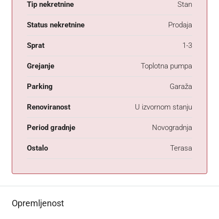
Tip nekretnine
Stan
Status nekretnine
Prodaja
Sprat
1-3
Grejanje
Toplotna pumpa
Parking
Garaža
Renoviranost
U izvornom stanju
Period gradnje
Novogradnja
Ostalo
Terasa
Opremljenost