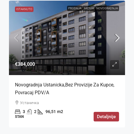
PRODAJA
AKCIJA
NOVOGRADNJA
ISTAKNUTO
€384,000
Novogradnja Ustanicka,bez Provizije Za Kupce,
Povracaj PDV/a
Устаничка
3
2
96,51
m2
Detaljnije
STAN