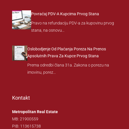
Povraćaj PDV-A Kupcima Prvog Stana
Pravo na refundaciju PDV-a za kupovinu prvog
stana, na osnovu…
Oslobodjenje Od Plaćanja Poreza Na Prenos
Apsolutnih Prava Za Kupce Prvog Stana
Prema odredbi člana 31a. Zakona o porezu na
imovinu, porez…
Kontakt
Metropolitan Real Estate
MB: 21900559
PIB: 113615738