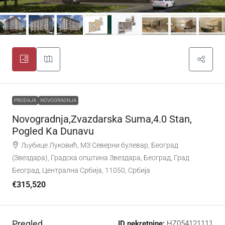
PRODAJA
NOVOGRADNJA
Novogradnja,Zvazdarska Suma,4.0 Stan,
Pogled Ka Dunavu
Љубице Луковић, МЗ Северни булевар, Београд
(Звездара), Градска општина Звездара, Београд, Град
Београд, Централна Србија, 11050, Србија
€315,520
Pregled
ID nekretnine:
HZ054121111