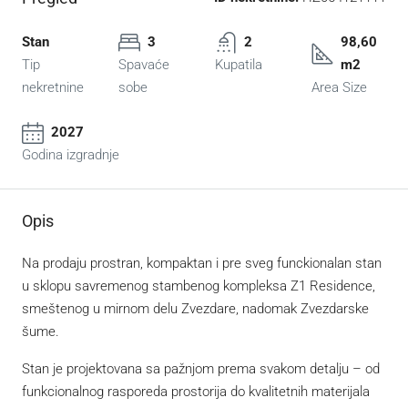
Stan
3
2
98,60
Tip
Spavaće
Kupatila
m2
nekretnine
sobe
Area Size
2027
Godina izgradnje
Opis
Na prodaju prostran, kompaktan i pre sveg funckionalan stan
u sklopu savremenog stambenog kompleksa Z1 Residence,
smeštenog u mirnom delu Zvezdare, nadomak Zvezdarske
šume.
Stan je projektovana sa pažnjom prema svakom detalju – od
funkcionalnog rasporeda prostorija do kvalitetnih materijala