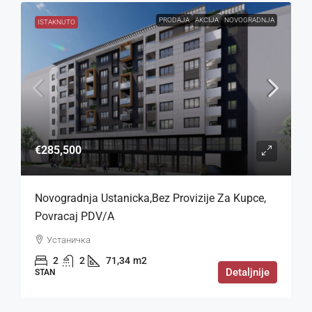
PRODAJA
AKCIJA
NOVOGRADNJA
ISTAKNUTO
€285,500
Novogradnja Ustanicka,bez Provizije Za Kupce,
Povracaj PDV/a
Устаничка
2
2
71,34
m2
Detaljnije
STAN