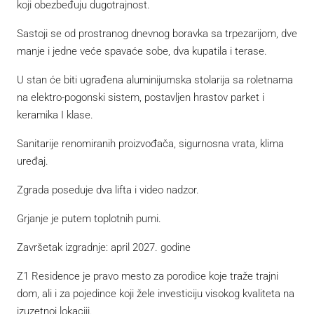
koji obezbeđuju dugotrajnost.
Sastoji se od prostranog dnevnog boravka sa trpezarijom, dve
manje i jedne veće spavaće sobe, dva kupatila i terase.
U stan će biti ugrađena aluminijumska stolarija sa roletnama
na elektro-pogonski sistem, postavljen hrastov parket i
keramika I klase.
Sanitarije renomiranih proizvođača, sigurnosna vrata, klima
uređaj.
Zgrada poseduje dva lifta i video nadzor.
Grjanje je putem toplotnih pumi.
Završetak izgradnje: april 2027. godine
Z1 Residence je pravo mesto za porodice koje traže trajni
dom, ali i za pojedince koji žele investiciju visokog kvaliteta na
izuzetnoj lokaciji.