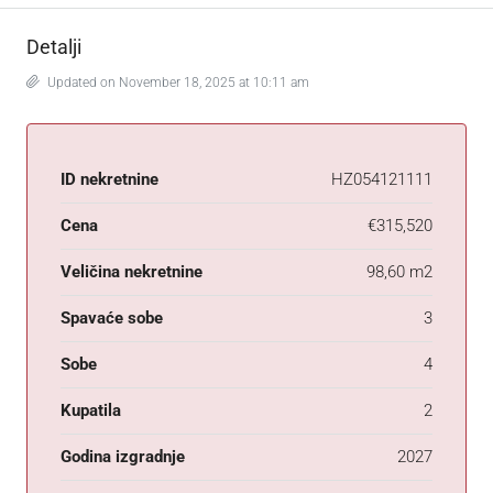
Detalji
Updated on November 18, 2025 at 10:11 am
ID nekretnine
HZ054121111
Cena
€315,520
Veličina nekretnine
98,60 m2
Spavaće sobe
3
Sobe
4
Kupatila
2
Godina izgradnje
2027