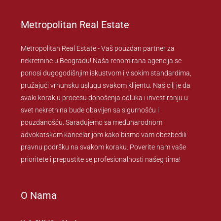
Metropolitan Real Estate
Metropolitan Real Estate - Vaš pouzdan partner za
nekretnine u Beogradu! Naša renomirana agencija se
ponosi dugogodišnjim iskustvom i visokim standardima,
pružajući vrhunsku uslugu svakom klijentu. Naš cilj je da
svaki korak u procesu donošenja odluka i investiranju u
svet nekretnina bude obavijen sa sigurnošću i
pouzdanošću. Sarađujemo sa međunarodnom
advokatskom kancelarijom kako bismo vam obezbedili
pravnu podršku na svakom koraku. Poverite nam vaše
prioritete i prepustite se profesionalnosti našeg tima!
O Nama