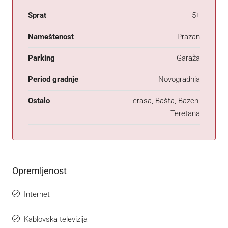
Sprat
5+
Nameštenost
Prazan
Parking
Garaža
Period gradnje
Novogradnja
Ostalo
Terasa, Bašta, Bazen,
Teretana
Opremljenost
Internet
Kablovska televizija