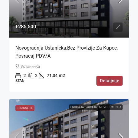
€285,500
Novogradnja Ustanicka,bez Provizije Za Kupce,
Povracaj PDV/a
Устаничка
2
2
71,34
m2
Detaljnije
STAN
PRODAJA
AKCIJA
NOVOGRADNJA
ISTAKNUTO