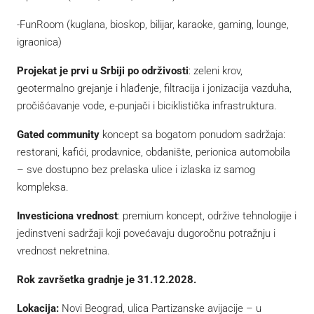
-FunRoom (kuglana, bioskop, bilijar, karaoke, gaming, lounge,
igraonica)
Projekat je prvi u Srbiji po održivosti
: zeleni krov,
geotermalno grejanje i hlađenje, filtracija i jonizacija vazduha,
pročišćavanje vode, e-punjači i biciklistička infrastruktura.
Gated community
koncept sa bogatom ponudom sadržaja:
restorani, kafići, prodavnice, obdanište, perionica automobila
– sve dostupno bez prelaska ulice i izlaska iz samog
kompleksa.
Investiciona vrednost
: premium koncept, održive tehnologije i
jedinstveni sadržaji koji povećavaju dugoročnu potražnju i
vrednost nekretnina.
Rok završetka gradnje je 31.12.2028.
Lokacija:
Novi Beograd, ulica Partizanske avijacije – u