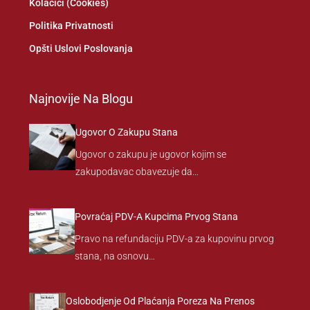
Kolačići (Cookies)
Politika Privatnosti
Opšti Uslovi Poslovanja
Najnovije Na Blogu
Ugovor O Zakupu Stana
Ugovor o zakupu je ugovor kojim se
zakupodavac obavezuje da…
Povraćaj PDV-A Kupcima Prvog Stana
Pravo na refundaciju PDV-a za kupovinu prvog
stana, na osnovu…
Oslobodjenje Od Plaćanja Poreza Na Prenos