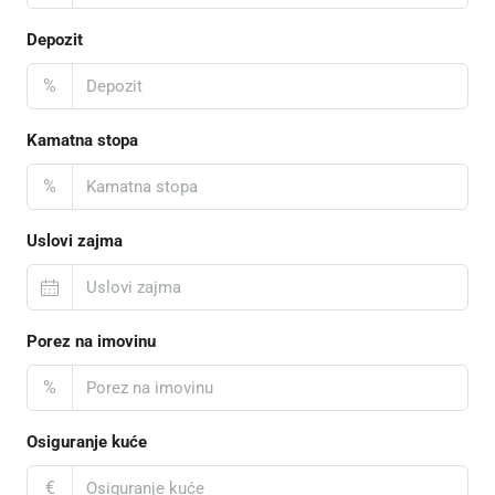
Depozit
%
Kamatna stopa
%
Uslovi zajma
Porez na imovinu
%
Osiguranje kuće
€