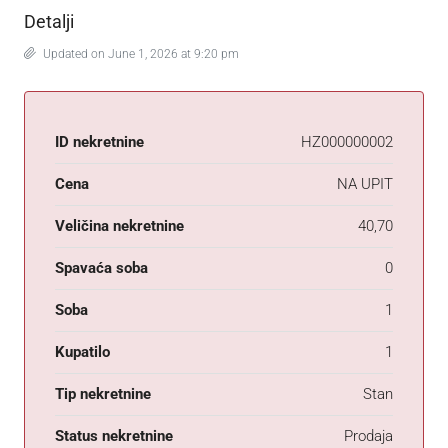
Detalji
Updated on June 1, 2026 at 9:20 pm
ID nekretnine
HZ000000002
Cena
NA UPIT
Veličina nekretnine
40,70
Spavaća soba
0
Soba
1
Kupatilo
1
Tip nekretnine
Stan
Status nekretnine
Prodaja