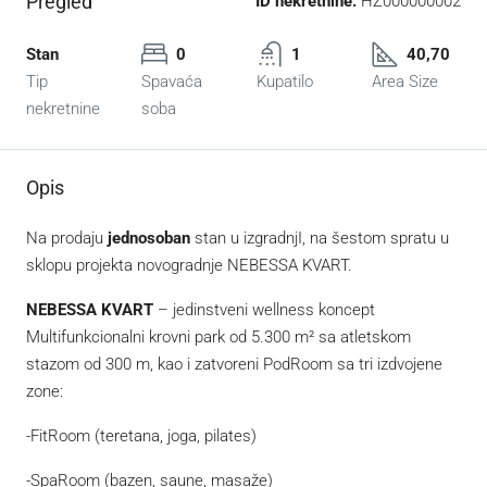
Pregled
ID nekretnine:
HZ000000002
Stan
0
1
40,70
Tip
Spavaća
Kupatilo
Area Size
nekretnine
soba
Opis
Na prodaju
jednosoban
stan u izgradnjI, na šestom spratu u
sklopu projekta novogradnje NEBESSA KVART.
NEBESSA KVART
– jedinstveni wellness koncept
Multifunkcionalni krovni park od 5.300 m² sa atletskom
stazom od 300 m, kao i zatvoreni PodRoom sa tri izdvojene
zone:
-FitRoom (teretana, joga, pilates)
-SpaRoom (bazen, saune, masaže)