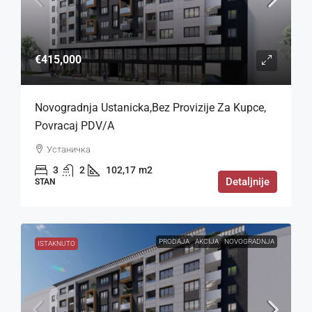
€415,000
Novogradnja Ustanicka,bez Provizije Za Kupce,
Povracaj PDV/a
Устаничка
3
2
102,17
m2
Detaljnije
STAN
PRODAJA
AKCIJA
NOVOGRADNJA
ISTAKNUTO