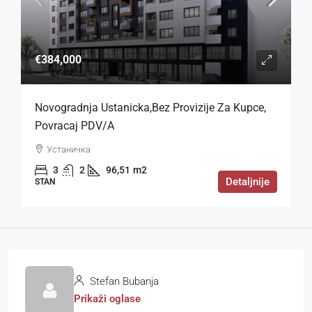
€384,000
Novogradnja Ustanicka,bez Provizije Za Kupce,
Povracaj PDV/a
Устаничка
3
2
96,51
m2
Detaljnije
STAN
Stefan Bubanja
Prikaži oglase