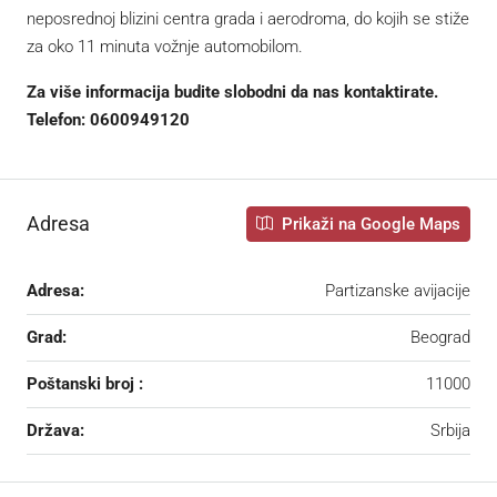
neposrednoj blizini centra grada i aerodroma, do kojih se stiže
za oko 11 minuta vožnje automobilom.
Za više informacija budite slobodni da nas kontaktirate.
Telefon: 0600949120
Adresa
Prikaži na Google Maps
Adresa:
Partizanske avijacije
Grad:
Beograd
Poštanski broj :
11000
Država:
Srbija