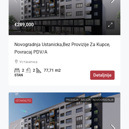
€289,000
Novogradnja Ustanicka,bez Provizije Za Kupce,
Povracaj PDV/a
Устаничка
2
2
77,71
m2
Detaljnije
STAN
PRODAJA
AKCIJA
NOVOGRADNJA
ISTAKNUTO