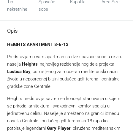
Tip
Spavaće
Kupatila
Area Size
nekretnine
sobe
Opis
HEIGHTS APARTMENT 8-6-13
Predstavljamo vam apartman sa dve spavaće sobe u okviru
naselja
Heights
, najnovijeg rezidencijalnog dela projekta
Luštica Bay
, osmišljenog za moderan mediteranski način
života u neposrednoj blizini budućeg golf terena i centralne
gradske zone Centrale.
Heights predstavlja savremen koncept stanovanja u kojem
se priroda, arhitektura i svakodnevni komfor spajaju u
jedinstvenu celinu. Naselje je smešteno na granici između
naselja Centrale i budućeg golf terena sa 18 rupa koji
potpisuje legendarni
Gary Player
, okruženo mediteranskim