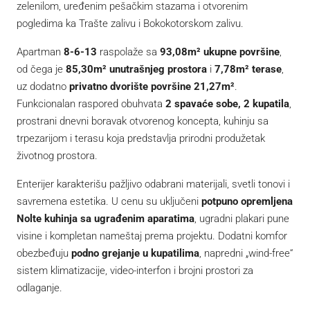
zelenilom, uređenim pešačkim stazama i otvorenim
pogledima ka Trašte zalivu i Bokokotorskom zalivu.
Apartman
8-6-13
raspolaže sa
93,08m² ukupne površine
,
od čega je
85,30m² unutrašnjeg prostora
i
7,78m² terase
,
uz dodatno
privatno dvorište površine 21,27m²
.
Funkcionalan raspored obuhvata
2 spavaće sobe, 2 kupatila
,
prostrani dnevni boravak otvorenog koncepta, kuhinju sa
trpezarijom i terasu koja predstavlja prirodni produžetak
životnog prostora.
Enterijer karakterišu pažljivo odabrani materijali, svetli tonovi i
savremena estetika. U cenu su uključeni
potpuno opremljena
Nolte kuhinja sa ugrađenim aparatima
, ugradni plakari pune
visine i kompletan nameštaj prema projektu. Dodatni komfor
obezbeđuju
podno grejanje u kupatilima
, napredni „wind-free“
sistem klimatizacije, video-interfon i brojni prostori za
odlaganje.