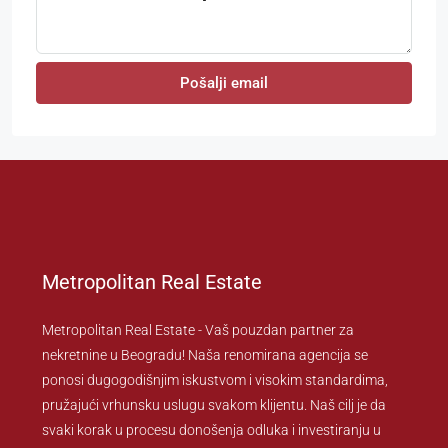
Pošalji email
Metropolitan Real Estate
Metropolitan Real Estate - Vaš pouzdan partner za
nekretnine u Beogradu! Naša renomirana agencija se
ponosi dugogodišnjim iskustvom i visokim standardima,
pružajući vrhunsku uslugu svakom klijentu. Naš cilj je da
svaki korak u procesu donošenja odluka i investiranju u