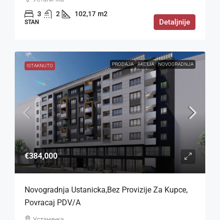
3
2
102,17
m2
Detaljnije
STAN
PRODAJA
AKCIJA
NOVOGRADNJA
ISTAKNUTO
€384,000
Novogradnja Ustanicka,bez Provizije Za Kupce,
Povracaj PDV/a
Устаничка