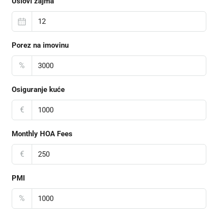
Uslovi zajma
Porez na imovinu
%
Osiguranje kuće
€
Monthly HOA Fees
€
PMI
%