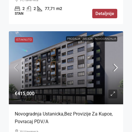
2
2
77,71
m2
Detaljnije
STAN
PRODAJA
AKCIJA
NOVOGRADNJA
ISTAKNUTO
€415,000
Novogradnja Ustanicka,bez Provizije Za Kupce,
Povracaj PDV/a
Устаничка