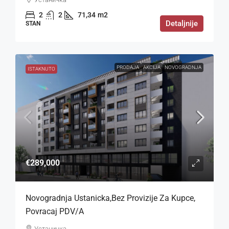
2
2
71,34
m2
Detaljnije
STAN
PRODAJA
AKCIJA
NOVOGRADNJA
ISTAKNUTO
€289,000
Novogradnja Ustanicka,bez Provizije Za Kupce,
Povracaj PDV/a
Устаничка