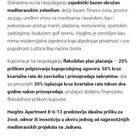
Stanarima su na raspolaganju
zajednički bazen okružen
mediteranskim zelenilom
, dečiji bazen, fitness zona, prostor
za jogu, uređeni vrtovi sa maslinama i lavandom, kao i
jednostavan pristup marini, plažama, restoranima, sportskim
sadržajima i budućem golf terenu. Heights je osmišljen kao
mirna rezidencijalna zajednica koja objedinjuje privatnost i sve
pogodnosti Luštica Bay načina života.
Kupcima je na raspolaganju
fleksibilan plan plaćanja
—
20%
prilikom potpisivanja kupoprodajnog ugovora
,
50% kroz
kvartalne rate do završetka i primopredaje nekretnine
, dok
se preostalih
30% isplaćuje kroz kvartalne rate tokom dve
godine nakon primopredaje
, pružajući dodatnu finansijsku
fleksibilnost prilikom kupovine.
Heights Apartment 8-6-13 predstavlja idealnu priliku za
život, odmor ili investiciju u okviru jednog od najprestižnijih
mediteranskih projekata na Jadranu.