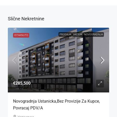
Slične Nekretnine
PRODAJA
AKCIJA
NOVOGRADNJA
ISTAKNUTO
€285,500
Novogradnja Ustanicka,bez Provizije Za Kupce,
Povracaj PDV/a
Устаничка