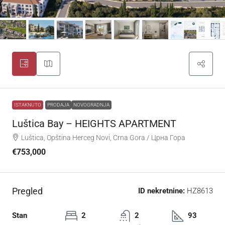
ISTAKNUTO
PRODAJA
NOVOGRADNJA
Luštica Bay – HEIGHTS APARTMENT
Luštica, Opština Herceg Novi, Crna Gora / Црна Гора
€753,000
Pregled
ID nekretnine:
HZ8613
Stan
2
2
93